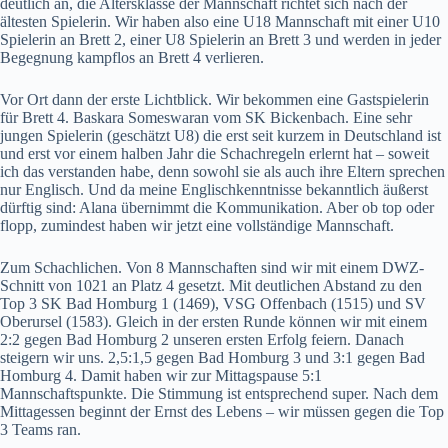
deutlich an, die Altersklasse der Mannschaft richtet sich nach der
ältesten Spielerin. Wir haben also eine U18 Mannschaft mit einer U10
Spielerin an Brett 2, einer U8 Spielerin an Brett 3 und werden in jeder
Begegnung kampflos an Brett 4 verlieren.
Vor Ort dann der erste Lichtblick. Wir bekommen eine Gastspielerin
für Brett 4. Baskara Someswaran vom SK Bickenbach. Eine sehr
jungen Spielerin (geschätzt U8) die erst seit kurzem in Deutschland ist
und erst vor einem halben Jahr die Schachregeln erlernt hat – soweit
ich das verstanden habe, denn sowohl sie als auch ihre Eltern sprechen
nur Englisch. Und da meine Englischkenntnisse bekanntlich äußerst
dürftig sind: Alana übernimmt die Kommunikation. Aber ob top oder
flopp, zumindest haben wir jetzt eine vollständige Mannschaft.
Zum Schachlichen. Von 8 Mannschaften sind wir mit einem DWZ-
Schnitt von 1021 an Platz 4 gesetzt. Mit deutlichen Abstand zu den
Top 3 SK Bad Homburg 1 (1469), VSG Offenbach (1515) und SV
Oberursel (1583). Gleich in der ersten Runde können wir mit einem
2:2 gegen Bad Homburg 2 unseren ersten Erfolg feiern. Danach
steigern wir uns. 2,5:1,5 gegen Bad Homburg 3 und 3:1 gegen Bad
Homburg 4. Damit haben wir zur Mittagspause 5:1
Mannschaftspunkte. Die Stimmung ist entsprechend super. Nach dem
Mittagessen beginnt der Ernst des Lebens – wir müssen gegen die Top
3 Teams ran.