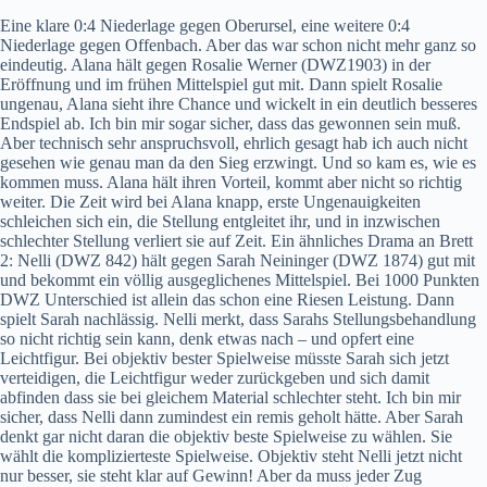
Eine klare 0:4 Niederlage gegen Oberursel, eine weitere 0:4
Niederlage gegen Offenbach. Aber das war schon nicht mehr ganz so
eindeutig. Alana hält gegen Rosalie Werner (DWZ1903) in der
Eröffnung und im frühen Mittelspiel gut mit. Dann spielt Rosalie
ungenau, Alana sieht ihre Chance und wickelt in ein deutlich besseres
Endspiel ab. Ich bin mir sogar sicher, dass das gewonnen sein muß.
Aber technisch sehr anspruchsvoll, ehrlich gesagt hab ich auch nicht
gesehen wie genau man da den Sieg erzwingt. Und so kam es, wie es
kommen muss. Alana hält ihren Vorteil, kommt aber nicht so richtig
weiter. Die Zeit wird bei Alana knapp, erste Ungenauigkeiten
schleichen sich ein, die Stellung entgleitet ihr, und in inzwischen
schlechter Stellung verliert sie auf Zeit. Ein ähnliches Drama an Brett
2: Nelli (DWZ 842) hält gegen Sarah Neininger (DWZ 1874) gut mit
und bekommt ein völlig ausgeglichenes Mittelspiel. Bei 1000 Punkten
DWZ Unterschied ist allein das schon eine Riesen Leistung. Dann
spielt Sarah nachlässig. Nelli merkt, dass Sarahs Stellungsbehandlung
so nicht richtig sein kann, denk etwas nach – und opfert eine
Leichtfigur. Bei objektiv bester Spielweise müsste Sarah sich jetzt
verteidigen, die Leichtfigur weder zurückgeben und sich damit
abfinden dass sie bei gleichem Material schlechter steht. Ich bin mir
sicher, dass Nelli dann zumindest ein remis geholt hätte. Aber Sarah
denkt gar nicht daran die objektiv beste Spielweise zu wählen. Sie
wählt die komplizierteste Spielweise. Objektiv steht Nelli jetzt nicht
nur besser, sie steht klar auf Gewinn! Aber da muss jeder Zug