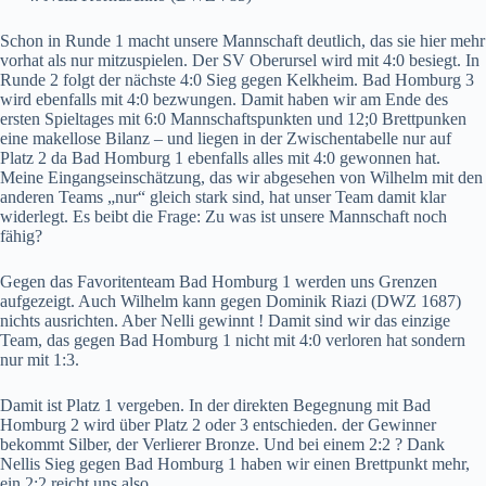
Schon in Runde 1 macht unsere Mannschaft deutlich, das sie hier mehr
vorhat als nur mitzuspielen. Der SV Oberursel wird mit 4:0 besiegt. In
Runde 2 folgt der nächste 4:0 Sieg gegen Kelkheim. Bad Homburg 3
wird ebenfalls mit 4:0 bezwungen. Damit haben wir am Ende des
ersten Spieltages mit 6:0 Mannschaftspunkten und 12;0 Brettpunken
eine makellose Bilanz – und liegen in der Zwischentabelle nur auf
Platz 2 da Bad Homburg 1 ebenfalls alles mit 4:0 gewonnen hat.
Meine Eingangseinschätzung, das wir abgesehen von Wilhelm mit den
anderen Teams „nur“ gleich stark sind, hat unser Team damit klar
widerlegt. Es beibt die Frage: Zu was ist unsere Mannschaft noch
fähig?
Gegen das Favoritenteam Bad Homburg 1 werden uns Grenzen
aufgezeigt. Auch Wilhelm kann gegen Dominik Riazi (DWZ 1687)
nichts ausrichten. Aber Nelli gewinnt ! Damit sind wir das einzige
Team, das gegen Bad Homburg 1 nicht mit 4:0 verloren hat sondern
nur mit 1:3.
Damit ist Platz 1 vergeben. In der direkten Begegnung mit Bad
Homburg 2 wird über Platz 2 oder 3 entschieden. der Gewinner
bekommt Silber, der Verlierer Bronze. Und bei einem 2:2 ? Dank
Nellis Sieg gegen Bad Homburg 1 haben wir einen Brettpunkt mehr,
ein 2:2 reicht uns also.