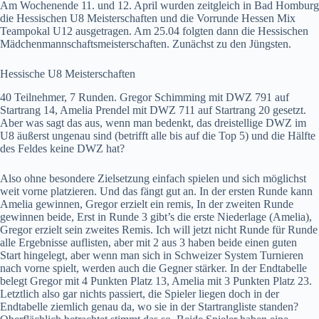
Am Wochenende 11. und 12. April wurden zeitgleich in Bad Homburg
die Hessischen U8 Meisterschaften und die Vorrunde Hessen Mix
Teampokal U12 ausgetragen. Am 25.04 folgten dann die Hessischen
Mädchenmannschaftsmeisterschaften. Zunächst zu den Jüngsten.
Hessische U8 Meisterschaften
40 Teilnehmer, 7 Runden. Gregor Schimming mit DWZ 791 auf
Startrang 14, Amelia Prendel mit DWZ 711 auf Startrang 20 gesetzt.
Aber was sagt das aus, wenn man bedenkt, das dreistellige DWZ im
U8 äußerst ungenau sind (betrifft alle bis auf die Top 5) und die Hälfte
des Feldes keine DWZ hat?
Also ohne besondere Zielsetzung einfach spielen und sich möglichst
weit vorne platzieren. Und das fängt gut an. In der ersten Runde kann
Amelia gewinnen, Gregor erzielt ein remis, In der zweiten Runde
gewinnen beide, Erst in Runde 3 gibt’s die erste Niederlage (Amelia),
Gregor erzielt sein zweites Remis. Ich will jetzt nicht Runde für Runde
alle Ergebnisse auflisten, aber mit 2 aus 3 haben beide einen guten
Start hingelegt, aber wenn man sich in Schweizer System Turnieren
nach vorne spielt, werden auch die Gegner stärker. In der Endtabelle
belegt Gregor mit 4 Punkten Platz 13, Amelia mit 3 Punkten Platz 23.
Letztlich also gar nichts passiert, die Spieler liegen doch in der
Endtabelle ziemlich genau da, wo sie in der Startrangliste standen?