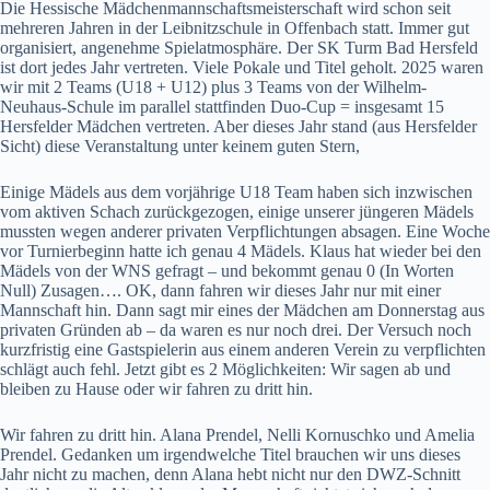
Die Hessische Mädchenmannschaftsmeisterschaft wird schon seit
mehreren Jahren in der Leibnitzschule in Offenbach statt. Immer gut
organisiert, angenehme Spielatmosphäre. Der SK Turm Bad Hersfeld
ist dort jedes Jahr vertreten. Viele Pokale und Titel geholt. 2025 waren
wir mit 2 Teams (U18 + U12) plus 3 Teams von der Wilhelm-
Neuhaus-Schule im parallel stattfinden Duo-Cup = insgesamt 15
Hersfelder Mädchen vertreten. Aber dieses Jahr stand (aus Hersfelder
Sicht) diese Veranstaltung unter keinem guten Stern,
Einige Mädels aus dem vorjährige U18 Team haben sich inzwischen
vom aktiven Schach zurückgezogen, einige unserer jüngeren Mädels
mussten wegen anderer privaten Verpflichtungen absagen. Eine Woche
vor Turnierbeginn hatte ich genau 4 Mädels. Klaus hat wieder bei den
Mädels von der WNS gefragt – und bekommt genau 0 (In Worten
Null) Zusagen…. OK, dann fahren wir dieses Jahr nur mit einer
Mannschaft hin. Dann sagt mir eines der Mädchen am Donnerstag aus
privaten Gründen ab – da waren es nur noch drei. Der Versuch noch
kurzfristig eine Gastspielerin aus einem anderen Verein zu verpflichten
schlägt auch fehl. Jetzt gibt es 2 Möglichkeiten: Wir sagen ab und
bleiben zu Hause oder wir fahren zu dritt hin.
Wir fahren zu dritt hin. Alana Prendel, Nelli Kornuschko und Amelia
Prendel. Gedanken um irgendwelche Titel brauchen wir uns dieses
Jahr nicht zu machen, denn Alana hebt nicht nur den DWZ-Schnitt