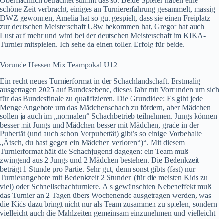
Oberflächlich betrachtet stimmt das so. Beide Spieler haben eine
schöne Zeit verbracht, einiges an Turniererfahrung gesammelt, massig
DWZ gewonnen, Amelia hat so gut gespielt, dass sie einen Freiplatz
zur deutschen Meisterschaft U8w bekommen hat, Gregor hat auch
Lust auf mehr und wird bei der deutschen Meisterschaft im KIKA-
Turnier mitspielen. Ich sehe da einen tollen Erfolg für beide.
Vorunde Hessen Mix Teampokal U12
Ein recht neues Turnierformat in der Schachlandschaft. Erstmalig
ausgetragen 2025 auf Bundesebene, dieses Jahr mit Vorrunden um sich
für das Bundesfinale zu qualifizieren. Die Grundidee: Es gibt jede
Menge Angebote um das Mädchenschach zu fördern, aber Mädchen
sollen ja auch im „normalen“ Schachbetrieb teilnehmen. Jungs können
besser mit Jungs und Mädchen besser mit Mädchen, grade in der
Pubertät (und auch schon Vorpubertät) gibt’s so einige Vorbehalte
„Ätsch, du hast gegen ein Mädchen verloren“)“. Mit diesem
Turnierformat hält die Schachjugend dagegen: ein Team muß
zwingend aus 2 Jungs und 2 Mädchen bestehen. Die Bedenkzeit
beträgt 1 Stunde pro Partie. Sehr gut, denn sonst gibts (fast) nur
Turnierangebote mit Bedenkzeit 2 Stunden (für die meisten Kids zu
viel) oder Schnellschachturniere. Als gewünschten Nebeneffekt muß
das Turnier an 2 Tagen übers Wochenende ausgetragen werden, was
die Kids dazu bringt nicht nur als Team zusammen zu spielen, sondern
vielleicht auch die Mahlzeiten gemeinsam einzunehmen und vielleicht