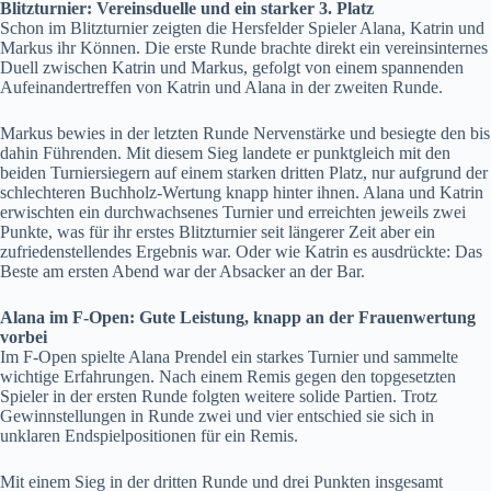
Blitzturnier: Vereinsduelle und ein starker 3. Platz
Schon im Blitzturnier zeigten die Hersfelder Spieler Alana, Katrin und
Markus ihr Können. Die erste Runde brachte direkt ein vereinsinternes
Duell zwischen Katrin und Markus, gefolgt von einem spannenden
Aufeinandertreffen von Katrin und Alana in der zweiten Runde.
Markus bewies in der letzten Runde Nervenstärke und besiegte den bis
dahin Führenden. Mit diesem Sieg landete er punktgleich mit den
beiden Turniersiegern auf einem starken dritten Platz, nur aufgrund der
schlechteren Buchholz-Wertung knapp hinter ihnen. Alana und Katrin
erwischten ein durchwachsenes Turnier und erreichten jeweils zwei
Punkte, was für ihr erstes Blitzturnier seit längerer Zeit aber ein
zufriedenstellendes Ergebnis war. Oder wie Katrin es ausdrückte: Das
Beste am ersten Abend war der Absacker an der Bar.
Alana im F-Open: Gute Leistung, knapp an der Frauenwertung
vorbei
Im F-Open spielte Alana Prendel ein starkes Turnier und sammelte
wichtige Erfahrungen. Nach einem Remis gegen den topgesetzten
Spieler in der ersten Runde folgten weitere solide Partien. Trotz
Gewinnstellungen in Runde zwei und vier entschied sie sich in
unklaren Endspielpositionen für ein Remis.
Mit einem Sieg in der dritten Runde und drei Punkten insgesamt