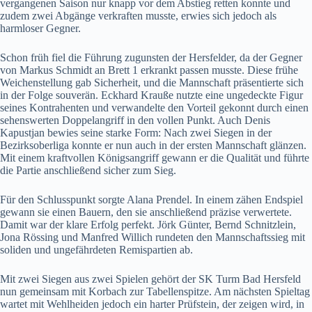
vergangenen Saison nur knapp vor dem Abstieg retten konnte und
zudem zwei Abgänge verkraften musste, erwies sich jedoch als
harmloser Gegner.
Schon früh fiel die Führung zugunsten der Hersfelder, da der Gegner
von Markus Schmidt an Brett 1 erkrankt passen musste. Diese frühe
Weichenstellung gab Sicherheit, und die Mannschaft präsentierte sich
in der Folge souverän. Eckhard Krauße nutzte eine ungedeckte Figur
seines Kontrahenten und verwandelte den Vorteil gekonnt durch einen
sehenswerten Doppelangriff in den vollen Punkt. Auch Denis
Kapustjan bewies seine starke Form: Nach zwei Siegen in der
Bezirksoberliga konnte er nun auch in der ersten Mannschaft glänzen.
Mit einem kraftvollen Königsangriff gewann er die Qualität und führte
die Partie anschließend sicher zum Sieg.
Für den Schlusspunkt sorgte Alana Prendel. In einem zähen Endspiel
gewann sie einen Bauern, den sie anschließend präzise verwertete.
Damit war der klare Erfolg perfekt. Jörk Günter, Bernd Schnitzlein,
Jona Rössing und Manfred Willich rundeten den Mannschaftssieg mit
soliden und ungefährdeten Remispartien ab.
Mit zwei Siegen aus zwei Spielen gehört der SK Turm Bad Hersfeld
nun gemeinsam mit Korbach zur Tabellenspitze. Am nächsten Spieltag
wartet mit Wehlheiden jedoch ein harter Prüfstein, der zeigen wird, in