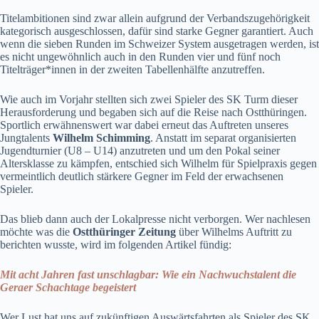
Titelambitionen sind zwar allein aufgrund der Verbandszugehörigkeit
kategorisch ausgeschlossen, dafür sind starke Gegner garantiert. Auch
wenn die sieben Runden im Schweizer System ausgetragen werden, ist
es nicht ungewöhnlich auch in den Runden vier und fünf noch
Titelträger*innen in der zweiten Tabellenhälfte anzutreffen.
Wie auch im Vorjahr stellten sich zwei Spieler des SK Turm dieser
Herausforderung und begaben sich auf die Reise nach Ostthüringen.
Sportlich erwähnenswert war dabei erneut das Auftreten unseres
Jungtalents
Wilhelm Schimming
. Anstatt im separat organisierten
Jugendturnier (U8 – U14) anzutreten und um den Pokal seiner
Altersklasse zu kämpfen, entschied sich Wilhelm für Spielpraxis gegen
vermeintlich deutlich stärkere Gegner im Feld der erwachsenen
Spieler.
Das blieb dann auch der Lokalpresse nicht verborgen. Wer nachlesen
möchte was die
Ostthüringer Zeitung
über Wilhelms Auftritt zu
berichten wusste, wird im folgenden Artikel fündig:
Mit acht Jahren fast unschlagbar: Wie ein Nachwuchstalent die
Geraer Schachtage begeistert
Wer Lust hat uns auf zukünftigen Auswärtsfahrten als Spieler des SK