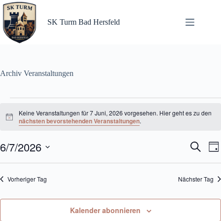
Zum
Inhalt
springen
SK Turm Bad Hersfeld
Archiv
Veranstaltungen
Veranstaltungen
für
Keine Veranstaltungen für 7 Juni, 2026 vorgesehen. Hier geht es zu den
7
H
nächsten bevorstehenden Veranstaltungen
.
i
Juni,
n
2026
6/7/2026
V
V
w
S
T
e
e
e
u
D
a
i
r
r
c
a
s
g
a
a
h
t
Vorheriger Tag
Nächster Tag
n
n
e
u
s
s
m
t
t
w
a
a
ä
Kalender abonnieren
l
l
h