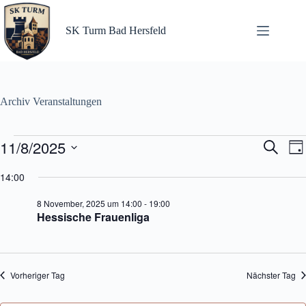
Zum
Inhalt
springen
SK Turm Bad Hersfeld
Archiv
Veranstaltungen
Veranstaltungen
11/8/2025
V
V
S
T
für
e
e
u
D
a
8
r
r
c
a
14:00
g
November,
a
a
h
t
2025
n
n
e
u
8 November, 2025 um 14:00
-
19:00
s
s
m
Hessische Frauenliga
t
t
w
a
a
ä
l
l
h
t
t
l
u
u
e
Vorheriger Tag
Nächster Tag
n
n
n
g
g
.
e
A