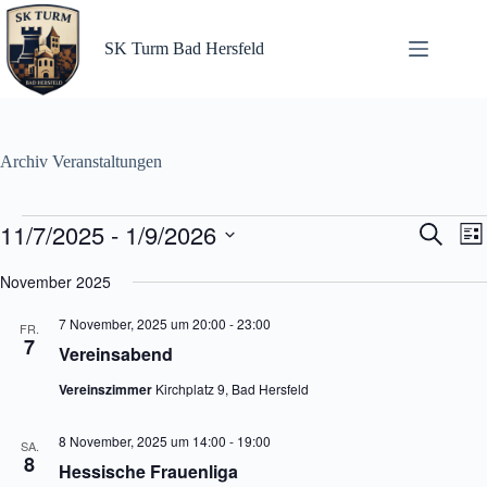
Zum
Inhalt
springen
SK Turm Bad Hersfeld
Archiv
Veranstaltungen
Veranstaltungen
11/7/2025
 - 
1/9/2026
V
V
S
L
e
e
u
D
i
r
r
c
a
November 2025
s
a
a
h
t
t
n
n
e
u
e
7 November, 2025 um 20:00
-
23:00
s
s
FR.
m
7
t
t
Vereinsabend
w
a
a
ä
l
l
Vereinszimmer
Kirchplatz 9, Bad Hersfeld
h
t
t
l
u
u
e
8 November, 2025 um 14:00
-
19:00
n
n
n
SA.
8
g
g
.
Hessische Frauenliga
e
A