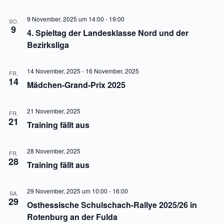
n
n
S
s
9 November, 2025 um 14:00
-
19:00
SO.
u
i
9
4. Spieltag der Landesklasse Nord und der
c
c
h
h
Bezirksliga
e
t
u
e
n
n
14 November, 2025
-
16 November, 2025
FR.
d
-
14
Mädchen-Grand-Prix 2025
A
N
n
a
s
v
21 November, 2025
FR.
i
i
21
Training fällt aus
c
g
h
a
t
t
e
i
28 November, 2025
FR.
28
n
o
Training fällt aus
,
n
N
a
29 November, 2025 um 10:00
-
16:00
SA.
v
29
Osthessische Schulschach-Rallye 2025/26 in
i
g
Rotenburg an der Fulda
a